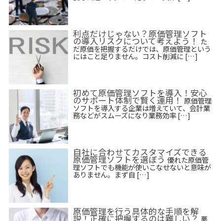
利点だけじゃない？原価管理ソフト
の導入リスクについて考えよう！
た
だ原価を把握するだけでは、原価管理という
にはこと足りません。コスト削減に […]
初めて原価管理ソフトを導入！安心
のサポート体制で賢く運用！
原価管理
ソフトを導入する企業は増えていて、会計業
務などがスムーズになり業務効率 […]
自社に合わせてカスタマイズできる
原価管理ソフトを選ぼう
優れた原価管
理ソフトでも機能が使いこなせないと意味が
ありません。まず自 […]
原価管理を行う具体的な手順を解
説！正確に把握するのは難しい？
悪