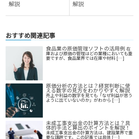
解説
解説
おすすめ関連記事
食品業の原価管理ソフトの活用例
在
庫および原価の管理はどの業種においても重
要ですが、食品業界では在庫や材料 […]
原価分析の方法とは？経営判断に使
える数字の見方をわかりやすく解説
売上や利益の数字を見ても「なぜ利益が思う
ように出ていないのか」がわから […]
未成工事支出金の計算方法とは？具
体的手法と算出のポイントを解説！
未成工事支出金の計算方法は、建設業界で重
要な課題です。この記事では具体 […]