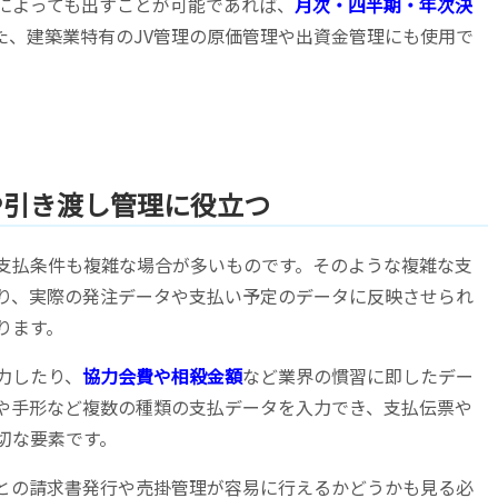
によっても出すことが可能であれば、
月次・四半期・年次決
た、建築業特有のJV管理の原価管理や出資金管理にも使用で
や引き渡し管理に役立つ
支払条件も複雑な場合が多いものです。そのような複雑な支
り、実際の発注データや支払い予定のデータに反映させられ
ります。
力したり、
協力会費や相殺金額
など業界の慣習に即したデー
や手形など複数の種類の支払データを入力でき、支払伝票や
切な要素です。
との請求書発行や売掛管理が容易に行えるかどうかも見る必