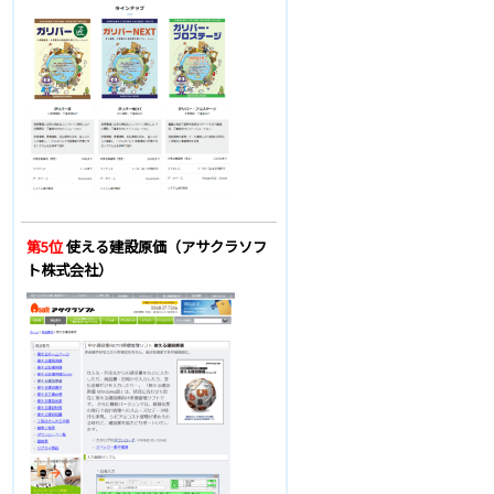
第5位
使える建設原価（アサクラソフ
ト株式会社）